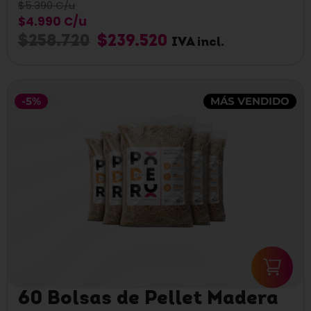
$5.390 C/u
$4.990 C/u
$
258.720
$
239.520
IVA incl.
-5%
MÁS VENDIDO
60 Bolsas de Pellet Madera