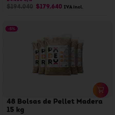
$
194.040
$
179.640
IVA incl.
-5%
48 Bolsas de Pellet Madera
15 kg