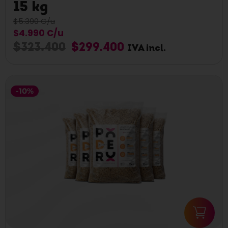
15 kg
$5.390 C/u
$4.990 C/u
$
323.400
$
299.400
IVA incl.
-10%