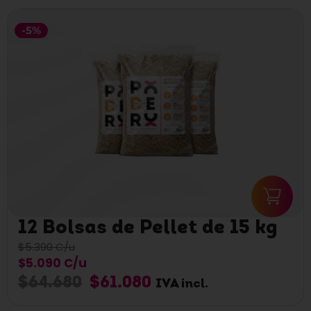
-5%
12 Bolsas de Pellet de 15 kg
$5.390 C/u
$5.090 C/u
$
64.680
$
61.080
IVA incl.