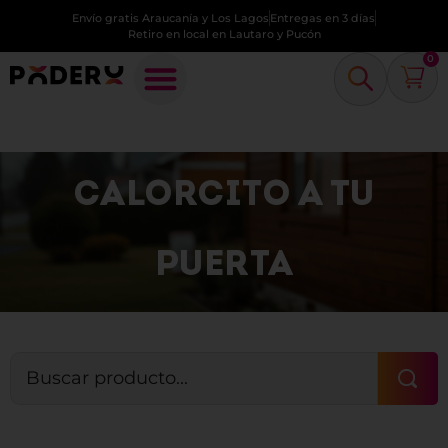
Envío gratis Araucanía y Los Lagos
Entregas en 3 días
Retiro en local en Lautaro y Pucón
0
CALORCITO A TU
PUERTA