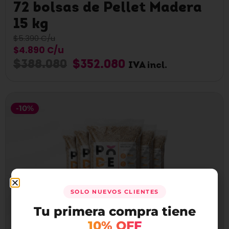
72 bolsas de Pellet Madera
15 kg
$5.390 C/u
$4.890 C/u
$
388.080
$
352.080
IVA incl.
-10%
SOLO NUEVOS CLIENTES
Tu primera compra tiene
10% OFF