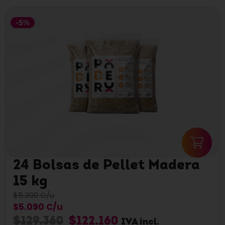
-5%
24 Bolsas de Pellet Madera
15 kg
$5.390 C/u
$5.090 C/u
$
129.360
$
122.160
IVA incl.