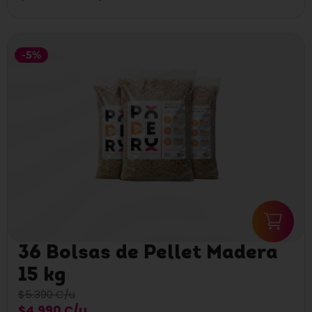
-5%
36 Bolsas de Pellet Madera
15 kg
$5.390 C/u
$4.990 C/u