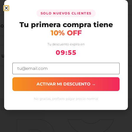
SOLO NUEVOS CLIENTES
Tu primera compra tiene
no?
10% OFF
Tu descuento expira en
09:54
o un negocio?
ACTIVAR MI DESCUENTO →
No gracias, prefiero pagar precio normal