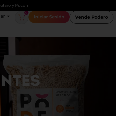
Lautaro y Pucón
0
ar
Iniciar Sesión
Vende Podero
ENTES