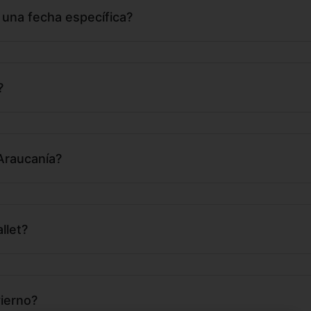
 una fecha específica?
?
 Araucanía?
llet?
vierno?