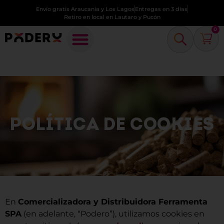
Envío gratis Araucanía y Los Lagos
Entregas en 3 días
Retiro en local en Lautaro y Pucón
0
POLÍTICA DE COOKIES
En
Comercializadora y Distribuidora Ferramenta
SPA
(en adelante, “Podero”), utilizamos cookies en