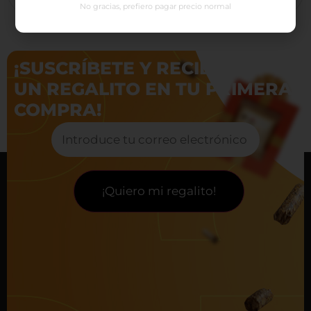
No gracias, prefiero pagar precio normal
¡SUSCRÍBETE Y RECIBE
UN REGALITO EN TU PRIMERA
COMPRA!