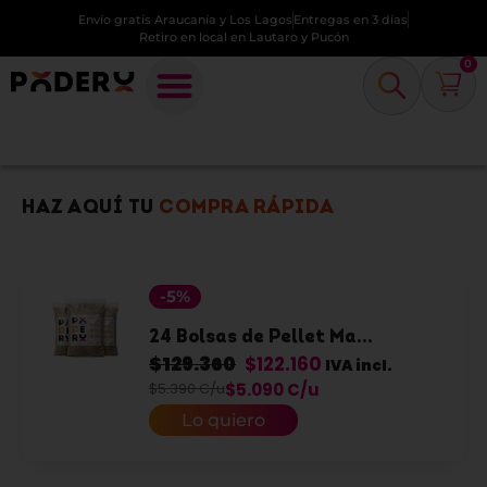
Envío gratis Araucanía y Los Lagos
Entregas en 3 días
Retiro en local en Lautaro y Pucón
0
HAZ AQUÍ TU
COMPRA RÁPIDA
-5%
24 Bolsas de Pellet Ma...
$
129.360
$
122.160
IVA incl.
$5.390 C/u
$5.090 C/u
Lo quiero