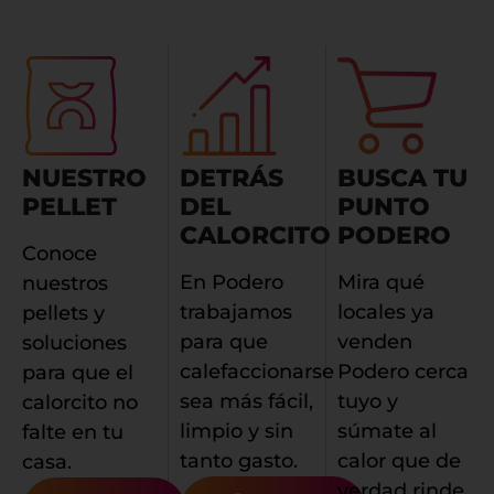
NUESTRO
DETRÁS
BUSCA TU
PELLET
DEL
PUNTO
CALORCITO
PODERO
Conoce
En Podero
Mira qué
nuestros
trabajamos
locales ya
pellets y
para que
venden
soluciones
calefaccionarse
Podero cerca
para que el
sea más fácil,
tuyo y
calorcito no
limpio y sin
súmate al
falte en tu
tanto gasto.
calor que de
casa.
verdad rinde.