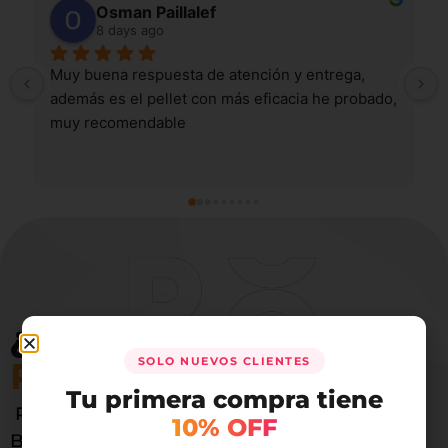
Politools Spa
9 days ago
a, 
Excelente fuente de calor, con granos enteros de 
robado, 
buena calidad que ofrecen una combustión 
eficiente, mayor rendimiento y menos residuos. 
Ideal para mantener una calefacción constante y 
confiable.
¿QUIERES VENDER
SOLO NUEVOS CLIENTES
PELLET DE MADERA?
Tu primera compra tiene
PODERO ofrece a tus clientes productos de
10% OFF
Biomasa de alta calidad