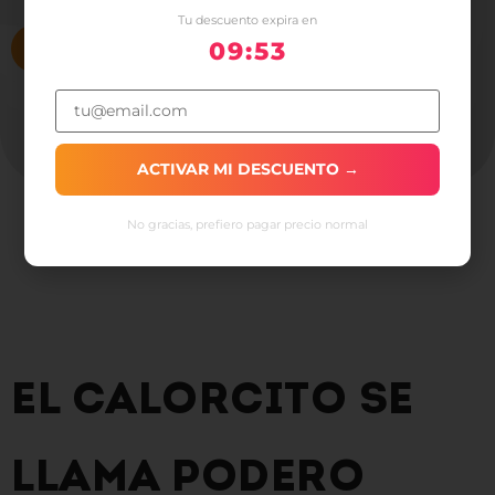
Tu descuento expira en
VENDE PODERO AHORA
09:52
ACTIVAR MI DESCUENTO →
No gracias, prefiero pagar precio normal
EL CALORCITO SE
LLAMA PODERO