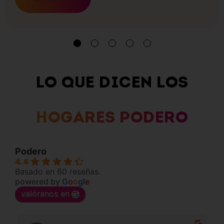
1
2
3
4
5
LO QUE DICEN LOS
HOGARES PODERO
Podero
4.4
Basado en 60 reseñas.
powered by
G
o
o
g
l
e
valóranos en