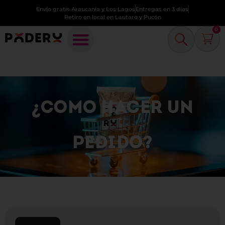
Envío gratis Araucanía y Los Lagos
Entregas en 3 días
Retiro en local en Lautaro y Pucón
0
¿COMO HACER UN
PEDIDO?