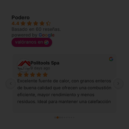
Podero
4.4
Basado en 60 reseñas.
powered by
G
o
o
g
l
e
valóranos en
Politools Spa
9 days ago
 
Excelente fuente de calor, con granos enteros 
B
de buena calidad que ofrecen una combustión 
eficiente, mayor rendimiento y menos 
residuos. Ideal para mantener una calefacción 
constante y confiable.