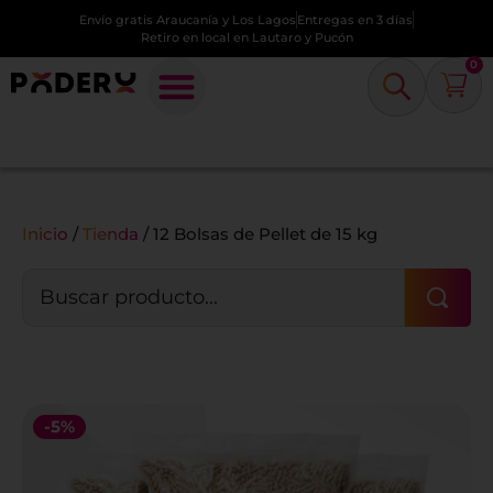
Envío gratis Araucanía y Los Lagos
Entregas en 3 días
Retiro en local en Lautaro y Pucón
0
Inicio
/
Tienda
/
12 Bolsas de Pellet de 15 kg
-5%