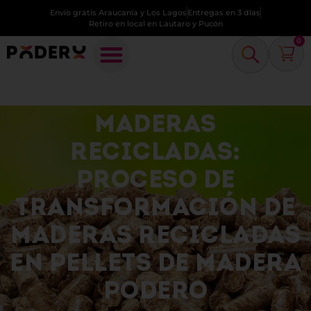
Envío gratis Araucanía y Los Lagos
Entregas en 3 días
Retiro en local en Lautaro y Pucón
0
MADERAS
RECICLADAS:
PROCESO DE
TRANSFORMACIÓN DE
MADERAS RECICLADAS
EN PELLETS DE MADERA
PODERO