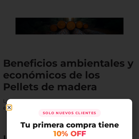
Beneficios ambientales y
económicos de los
Pellets de madera
Los
pellets de Podero
ofrecen una alternativa
energética eficiente y responsable para tu hogar:
SOLO NUEVOS CLIENTES
Tu primera compra tiene
10% OFF
Impacto ambiental positivo