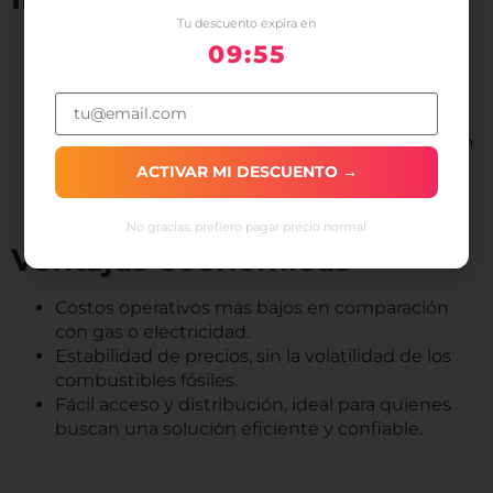
Tu descuento expira en
Reducción de la huella de carbono, al ser un
09:54
combustible de origen renovable.
Aprovechamiento de residuos, fomentando la
economía circular.
Menos contaminantes, gracias a su combustión
eficiente y libre de aditivos.
ACTIVAR MI DESCUENTO →
No gracias, prefiero pagar precio normal
Ventajas económicas
Costos operativos más bajos en comparación
con gas o electricidad.
Estabilidad de precios, sin la volatilidad de los
combustibles fósiles.
Fácil acceso y distribución, ideal para quienes
buscan una solución eficiente y confiable.