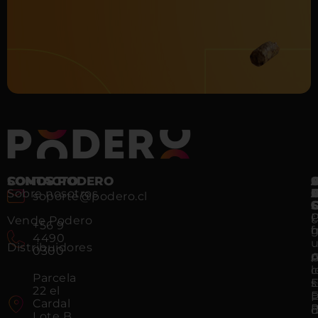
CONTACTO
SOMOS PODERO
Sobre nosotros
soporte@podero.cl
S
P
C
Vende Podero
+56 9
h
f
g
4490
Distribuidores
0300
p
G
A
l
Parcela
E
s
22 el
E
P
Cardal
P
D
Lote B,