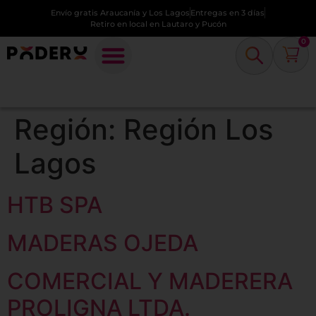
Envío gratis Araucanía y Los Lagos
Entregas en 3 días
Retiro en local en Lautaro y Pucón
0
Región:
Región Los
Lagos
HTB SPA
MADERAS OJEDA
COMERCIAL Y MADERERA
PROLIGNA LTDA.