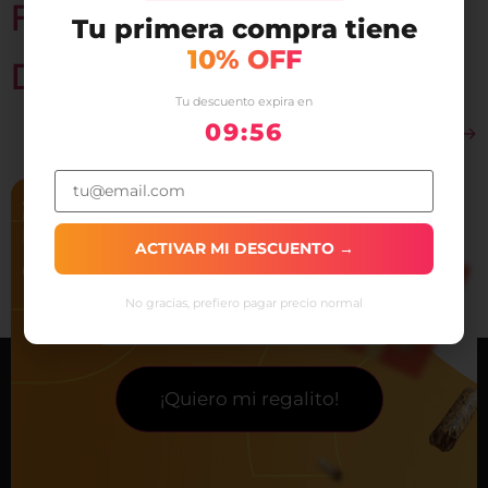
FERRETERIA SAN CARLOS
Tu primera compra tiene
10% OFF
DIAYSEN
Tu descuento expira en
09:56
Siguiente
→
¡SUSCRÍBETE Y RECIBE
UN REGALITO EN TU PRIMERA
ACTIVAR MI DESCUENTO →
COMPRA!
No gracias, prefiero pagar precio normal