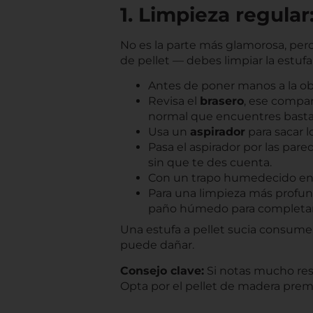
1. Limpieza regular:
No es la parte más glamorosa, per
de pellet — debes limpiar la estufa
Antes de poner manos a la ob
Revisa el
brasero
, ese compar
normal que encuentres basta
Usa un
aspirador
para sacar 
Pasa el aspirador por las pare
sin que te des cuenta.
Con un trapo humedecido en agu
Para una limpieza más profu
paño húmedo para completar 
Una estufa a pellet sucia consum
puede dañar.
Consejo clave:
Si notas mucho res
Opta por el pellet de madera pr