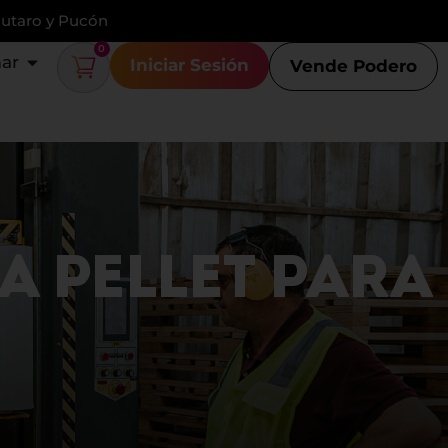
Lautaro y Pucón
0
ar
Iniciar Sesión
Vende Podero
A PELLET PARA