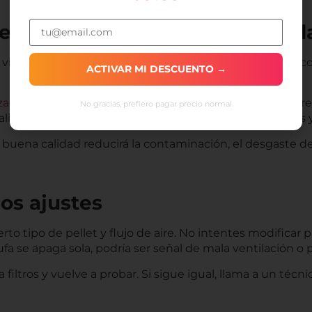
et certificado y de buena calid
s vienen con exceso de humedad, polvo, incluso químicos 
ACTIVAR MI DESCUENTO →
zación Mundial de la Salud
(OMS) sobre la calidad del air
No gracias, prefiero pagar precio normal
lidad por enfermedades cardiovasculares, respiratorias 
 buena calidad reducirá la contaminación, el desgaste de 
los ajustes
erto tipo de pellet y flujo de aire. No intentes modificar 
stufa se apaga sola, podría ser señal de mala ventilación 
 filtros y vuelve a probar. Si sigue igual, llama a un técni