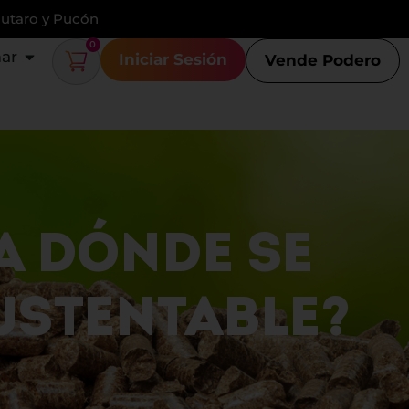
Lautaro y Pucón
0
ar
Iniciar Sesión
Vende Podero
A DÓNDE SE
USTENTABLE?