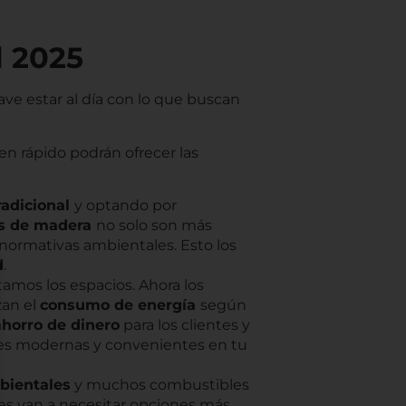
l 2025
lave estar al día con lo que buscan
n rápido podrán ofrecer las
radicional
y optando por
as de madera
no solo son más
normativas ambientales. Esto los
d
.
amos los espacios. Ahora los
zan el
consumo de energía
según
ahorro de dinero
para los clientes y
ones modernas y convenientes en tu
bientales
y muchos combustibles
tes van a necesitar opciones más