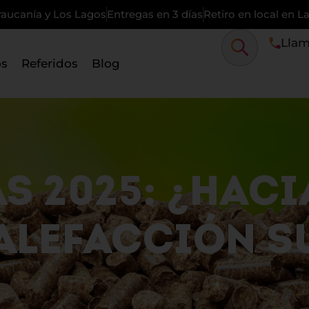
raucanía y Los Lagos
Entregas en 3 días
Retiro en local en 
Llam
os
Referidos
Blog
S 2025: ¿HACI
CALEFACCIÓN S