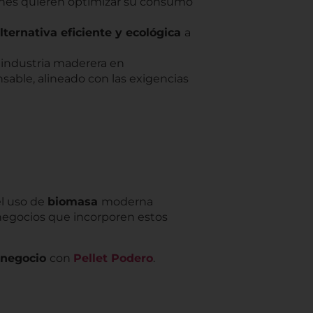
ienes quieren optimizar su consumo
lternativa eficiente y ecológica
a
a industria maderera en
able, alineado con las exigencias
el uso de
biomasa
moderna
negocios que incorporen estos
u negocio
con
Pellet Podero
.