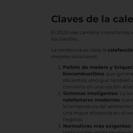
Claves de la cal
El 2025 trae cambios importantes
los clientes.
La tendencia es clara, la
calefacci
mejores soluciones:
Pellets de madera y briquet
biocombustibles
que genera
eficientes, sino que también
convierte en una opción atra
Sistemas inteligentes:
La te
calefactores modernos
cuent
la temperatura del ambiente y
una mayor eficiencia en el u
negocio.
Normativas más exigentes:
tradicionales están perdiendo