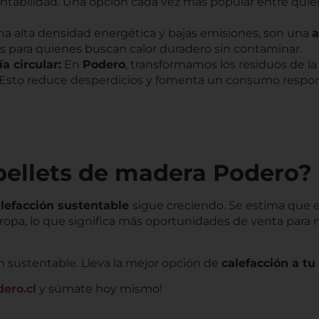
entabilidad. Una opción cada vez más popular entre qu
a alta densidad energética y bajas emisiones, son una
a
as para quienes buscan calor duradero sin contaminar.
 circular:
En
Podero
, transformamos los residuos de l
 Esto reduce desperdicios y fomenta un consumo respons
 pellets de madera Podero?
lefacción sustentable
sigue creciendo. Se estima que 
opa, lo que significa más oportunidades de venta para 
n sustentable. Lleva la mejor opción de
calefacción a t
ero.cl
y súmate hoy mismo!