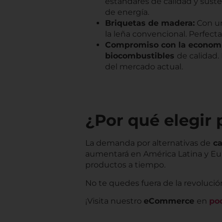
estándares de calidad y sust
de energía.
Briquetas de madera:
Con un
la leña convencional. Perfect
Compromiso con la economía
biocombustibles
de calidad.
del mercado actual.
¿Por qué elegir
La demanda por alternativas de
ca
aumentará en América Latina y Eur
productos a tiempo.
No te quedes fuera de la revolució
¡Visita nuestro
eCommerce
en
pod