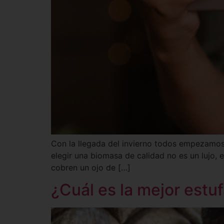
Con la llegada del invierno todos empezamos a
elegir una biomasa de calidad no es un lujo,
cobren un ojo de […]
¿Cuál es la mejor estuf