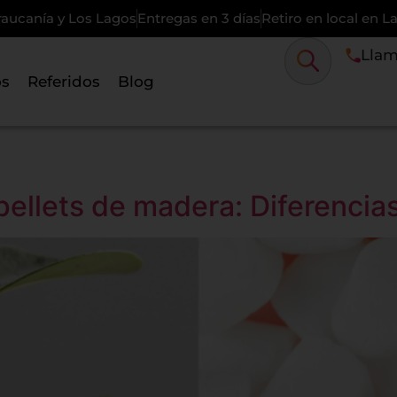
raucanía y Los Lagos
Entregas en 3 días
Retiro en local en 
Llam
os
Referidos
Blog
. pellets de madera: Diferenci