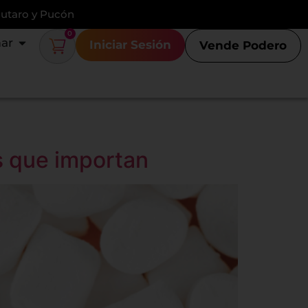
Lautaro y Pucón
0
ar
Iniciar Sesión
Vende Podero
as que importan