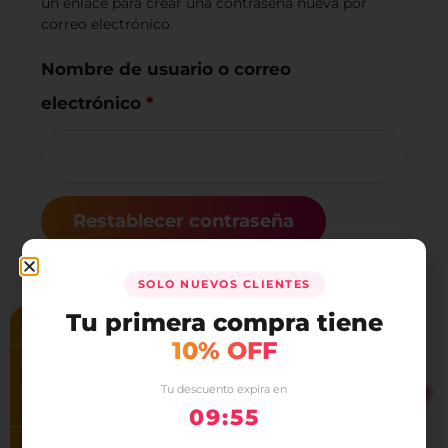
un enlace para crear una contraseña nueva por
correo electrónico.
Nombre de usuario o correo
electrónico
*
Restablecer contraseña
SOLO NUEVOS CLIENTES
Tu primera compra tiene
¡SUSCRÍBETE Y RECIBE
10% OFF
UN REGALITO EN TU PRIMERA
COMPRA!
Tu descuento expira en
09:55