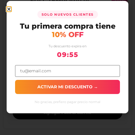
FULL TEMPORADA
-12%
SOLO NUEVOS CLIENTES
x100
x40
Tu primera compra tiene
10% OFF
Pack Iniciador de Fuego de Astilla
Pack Briquetas de Madera 10 kg
Seca 3kg
Tu descuento expira en
$
0
$
2.068
$
0
$
2.350
09:54
$
94.000
Precio total:
$
82.720
Precio del pack:
ACTIVAR MI DESCUENTO →
Ahorras
$
11.280
No gracias, prefiero pagar precio normal
Agregar Pack al Carrito