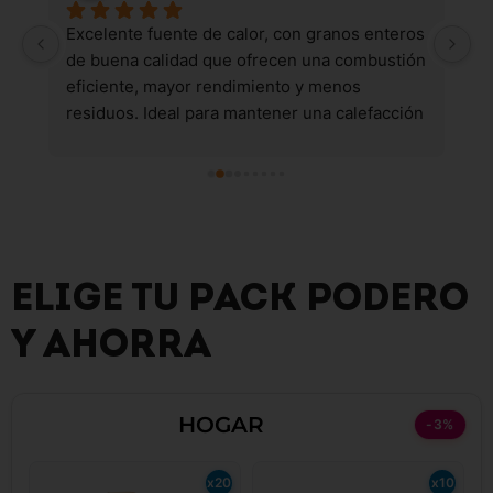
 
Excelente fuente de calor, con granos enteros 
B
de buena calidad que ofrecen una combustión 
eficiente, mayor rendimiento y menos 
residuos. Ideal para mantener una calefacción 
constante y confiable.
ELIGE TU PACK PODERO
Y AHORRA
HOGAR
-3%
x20
x10