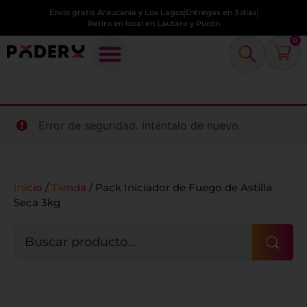
Envío gratis Araucanía y Los Lagos
Entregas en 3 días
Retiro en local en Lautaro y Pucón
0
Error de seguridad. Inténtalo de nuevo.
Inicio
/
Tienda
/
Pack Iniciador de Fuego de Astilla
Seca 3kg