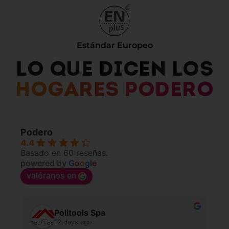
Estándar Europeo
LO QUE DICEN LOS
HOGARES PODERO
Podero
4.4
Basado en 60 reseñas.
powered by
G
o
o
g
l
e
valóranos en
Politools Spa
12 days ago