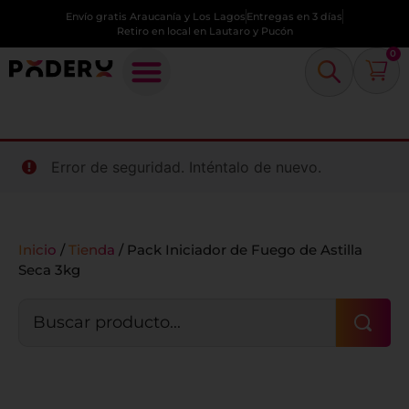
Envío gratis Araucanía y Los Lagos
Entregas en 3 días
Retiro en local en Lautaro y Pucón
0
Error de seguridad. Inténtalo de nuevo.
Inicio
/
Tienda
/
Pack Iniciador de Fuego de Astilla
Seca 3kg