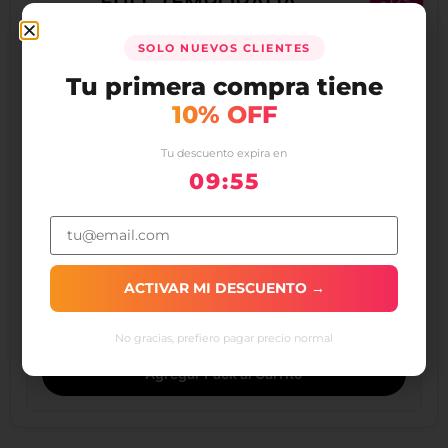
FULL TEMPORADA
-12%
SOLO NUEVOS CLIENTES
x100
x40
Tu primera compra tiene
10% OFF
Pack Iniciador de Fuego de Astilla
Pack Briquetas de Madera 10 kg
Seca 3kg
Tu descuento expira en
$
0
$
2.068
$
0
$
2.350
09:54
$
94.000
Precio total:
$
82.720
Precio del pack:
ACTIVAR MI DESCUENTO →
Ahorras
$
11.280
No gracias, prefiero pagar precio normal
Agregar Pack al Carrito