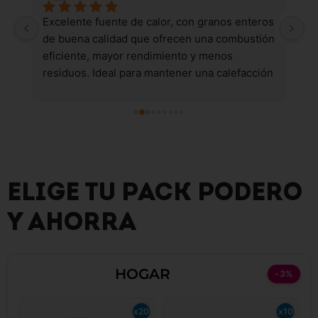
 
Excelente fuente de calor, con granos enteros 
B
de buena calidad que ofrecen una combustión 
eficiente, mayor rendimiento y menos 
residuos. Ideal para mantener una calefacción 
constante y confiable.
ELIGE TU PACK PODERO
Y AHORRA
HOGAR
-3%
x20
x10